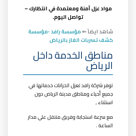
معتمد
الحرارة
كعازل
مواد عزل آمنة ومعتمدة في انتظارك –
فوم بولي
من وزارة
بشكل كبير ,
حراري
تواصل اليوم.
يوريثان
الصحة
ويحافظ
للأسطح
علي جودة
والخزانات
شاهد ايضاً ⇐
مؤسسة رافد -مؤسسة
المياه
كشف تسربات الغاز بالرياض
مناطق الخدمة داخل
الرياض
توفر شركة رافد لعزل الخزانات خدماتها في
جميع أحياء ومناطق مدينة الرياض دون
استثناء ,
مع سرعة استجابة وفريق متنقل علي مدار
الساعة .