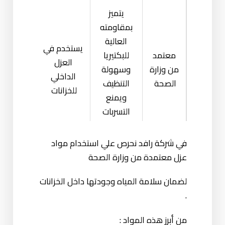
يتميز
بمقاومته
العالية
يستخدم في
معتمد
للبكتيريا
العزل
من وزارة
وسهولة
إيبوكسي
الداخلي
الصحة
التنظيف
للخزانات
ويمنع
التسربات
بفعالية
في شركة رافد نحرص علي استخدام مواد
مرن ,
عزل معتمدة من وزارة الصحة
خفيف
الوزن ,
لضمان سلامة المياه وجودتها داخل الخزانات
يتحمل
يستخدم في
.
معتمد
درجات
للعزل
فيبر
من وزارة
من أبرز هذه المواد :
الحرارة
الداخلي
جلاس