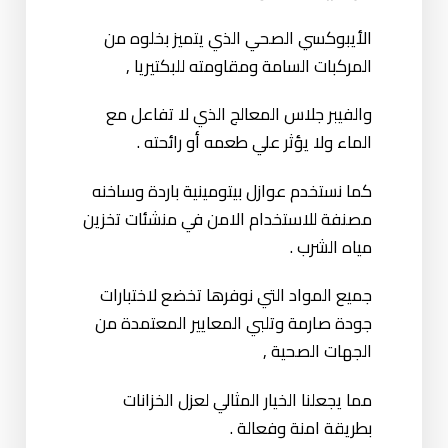
الصحة
المرتفعة ,
والخارجي
الأيبوكسي الصحي الذي يتميز بخلوه من
ويصلح
المركبات السامة ومقاومته للبكتيريا ,
للخزانات
البلاستيكية
والفيبر جلاس المعالج الذي لا تفاعل مع
الماء ولا يؤثر علي طعمه أو رائحته .
قوي ضد
الرطوبة ,
يستخدم في
كما نستخدم عوازل بيتومينية باردة وساخنه
مقاوم
العزل
مصنفة للاستخدام الامن في منشئات تخزين
معتمد
للتأكل
الخارجي
مياه الشرب .
من وزارة
بيتومين
وسهل
للأسطح
الصحة
جميع المواد التي نوفرها تخضع لاختبارات
التطبيق
والخزانات
جودة صارمة وتلبي المعايير المعتمدة من
علي
الأرضية
الجهات الصحية ,
الخرسانة
مما يجعلنا الخيار المثالي لعزل الخزانات
يقلل من
بطريقة امنة وفعالة .
انتقال
يستخدم