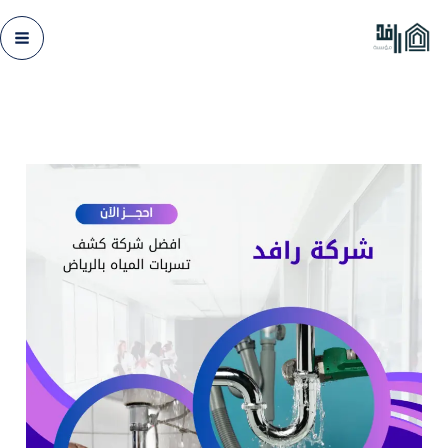
خطي
لى
لمحتوى